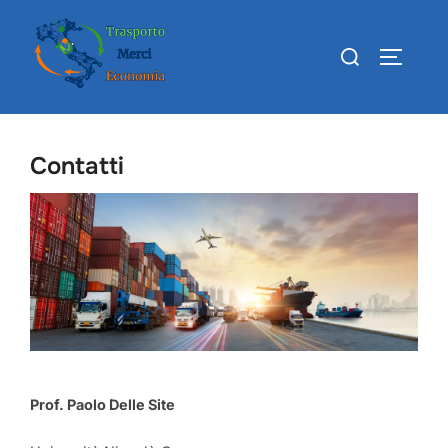
Skip
to
Search
TOGGLE
content
for:
Contatti
Prof. Paolo Delle Site