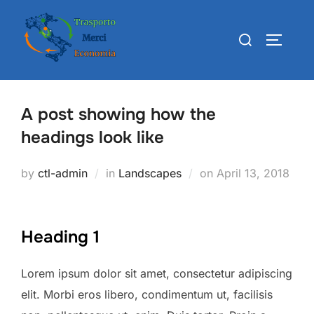
Skip
to
Search
TOGGLE
content
for:
A post showing how the
headings look like
Posted
by
ctl-admin
in
Landscapes
on
April 13, 2018
on
Heading 1
Lorem ipsum dolor sit amet, consectetur adipiscing
elit. Morbi eros libero, condimentum ut, facilisis